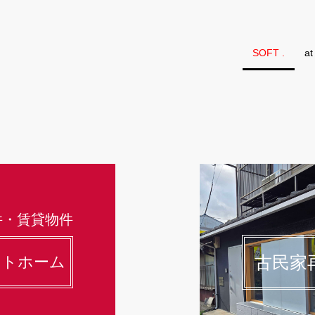
SOFT .
at
件・賃貸物件
古民家
ットホーム