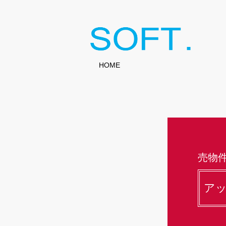
HOME
売物
ア