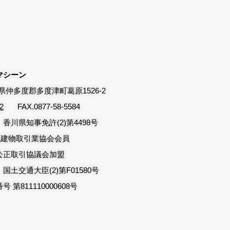
マシーン
香川県仲多度郡多度津町葛原1526-2
2
FAX.0877-58-5584
香川県知事免許(2)第4498号
地建物取引業協会会員
公正取引協議会加盟
土交通大臣(2)第F01580号
第811110000608号